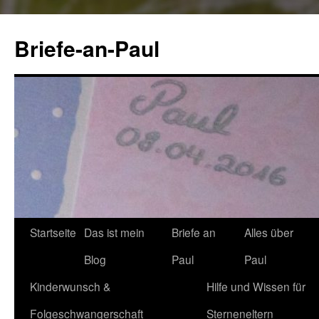
Briefe-an-Paul
Startseite
Das ist mein
Briefe an
Alles über
Springe
Blog
Paul
Paul
zum
Kinderwunsch &
Hilfe und Wissen für
Inhalt
Folgeschwangerschaft
Sterneneltern